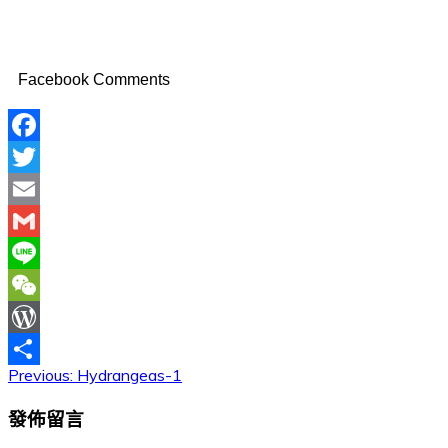
Facebook Comments
Facebook
Twitter
Email
Gmail
Line
WeChat
WordPress
Previous:
Hydrangeas-1
文
分
享
章
發佈留言