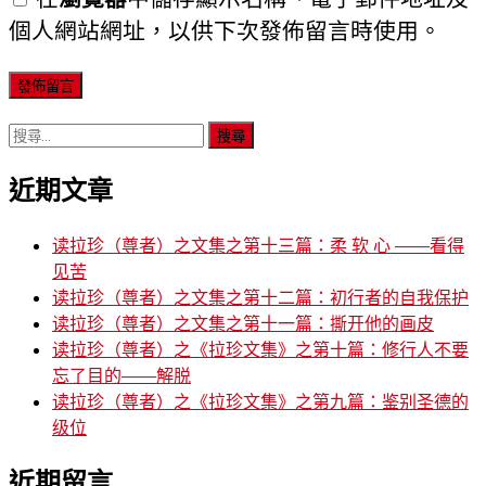
個人網站網址，以供下次發佈留言時使用。
搜
尋
近期文章
關
鍵
字:
读拉珍（尊者）之文集之第十三篇：柔 软 心 ——看得
见苦
读拉珍（尊者）之文集之第十二篇：初行者的自我保护
读拉珍（尊者）之文集之第十一篇：撕开他的画皮
读拉珍（尊者）之《拉珍文集》之第十篇：修行人不要
忘了目的——解脱
读拉珍（尊者）之《拉珍文集》之第九篇：鉴别圣德的
级位
近期留言