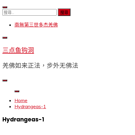
Skip
to
搜
content
尋
南無第三世多杰羌佛
關
鍵
字:
三点鱼钩洞
羌佛如来正法，步外无佛法
Home
Hydrangeas-1
Hydrangeas-1