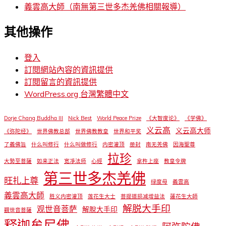
義雲高大師（南無第三世多杰羌佛相關報導）
其他操作
登入
訂閱網站內容的資訊提供
訂閱留言的資訊提供
WordPress.org 台灣繁體中文
Dorje Chang Buddha III
Nick Best
World Peace Prize
《大智度论》
《学佛》
义云高
义云高大师
《弥陀经》
世界佛教总部
世界佛教教皇
世界和平奖
了義佛旨
什么叫修行
什么叫做修行
内密灌顶
册封
南无羌佛
因海聖尊
拉珍
大勢至菩薩
如来正法
宽凈法师
心經
拿杵上座
教皇令牌
第三世多杰羌佛
旺扎上尊
绿度母
義雲高
義雲高大師
胜义内密灌顶
莲花生大士
菩提道损减增益法
蓮花生大師
解脱大手印
观世音菩萨
解脫大手印
觀世音菩薩
释迦牟尼佛