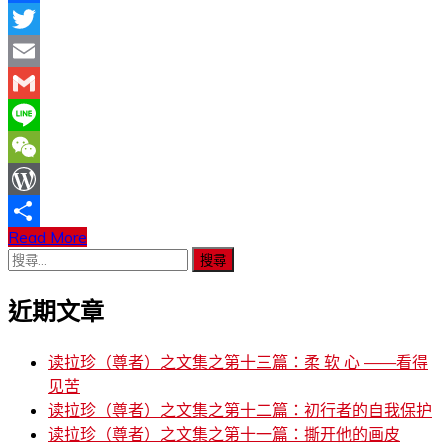
Facebook
Twitter
Email
Gmail
Line
WeChat
WordPress
Read More
分
搜
享
尋
近期文章
關
鍵
字:
读拉珍（尊者）之文集之第十三篇：柔 软 心 ——看得
见苦
读拉珍（尊者）之文集之第十二篇：初行者的自我保护
读拉珍（尊者）之文集之第十一篇：撕开他的画皮