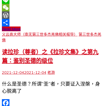
Line
WeChat
WordPress
Read More
分
义云高大师（南无第三世多杰羌佛相关报导）
第三世多杰羌
享
佛
读拉珍（尊者）之《拉珍文集》之第九
篇：鉴别圣德的级位
2021-12-04
2021-12-04
老游
什么是圣德？所谓“圣”者，只要证入涅槃，身
心脱离了