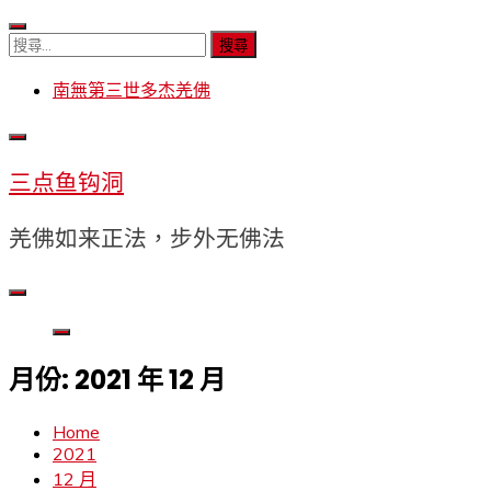
Skip
to
搜
content
尋
南無第三世多杰羌佛
關
鍵
字:
三点鱼钩洞
羌佛如来正法，步外无佛法
月份:
2021 年 12 月
Home
2021
12 月