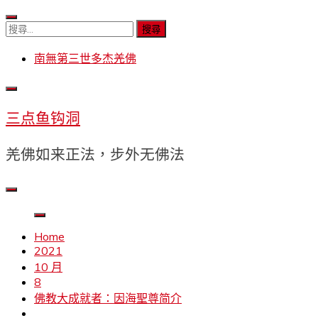
Skip
to
搜
content
尋
南無第三世多杰羌佛
關
鍵
字:
三点鱼钩洞
羌佛如来正法，步外无佛法
Home
2021
10 月
8
佛教大成就者：因海聖尊简介