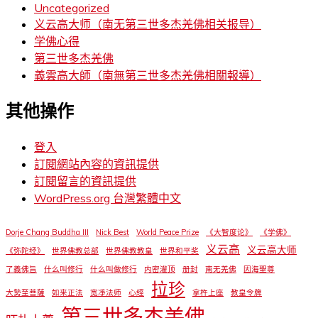
Uncategorized
义云高大师（南无第三世多杰羌佛相关报导）
学佛心得
第三世多杰羌佛
義雲高大師（南無第三世多杰羌佛相關報導）
其他操作
登入
訂閱網站內容的資訊提供
訂閱留言的資訊提供
WordPress.org 台灣繁體中文
Dorje Chang Buddha III
Nick Best
World Peace Prize
《大智度论》
《学佛》
义云高
义云高大师
《弥陀经》
世界佛教总部
世界佛教教皇
世界和平奖
了義佛旨
什么叫修行
什么叫做修行
内密灌顶
册封
南无羌佛
因海聖尊
拉珍
大勢至菩薩
如来正法
宽凈法师
心經
拿杵上座
教皇令牌
第三世多杰羌佛