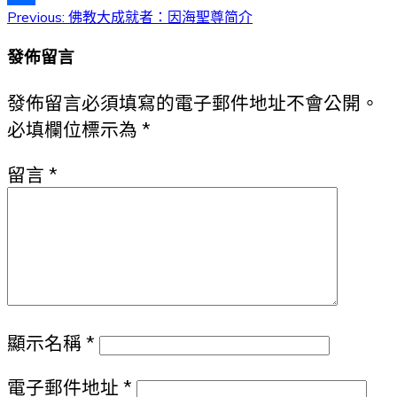
文
Previous:
佛教大成就者：因海聖尊简介
分
享
章
發佈留言
導
發佈留言必須填寫的電子郵件地址不會公開。
覽
必填欄位標示為
*
留言
*
顯示名稱
*
電子郵件地址
*