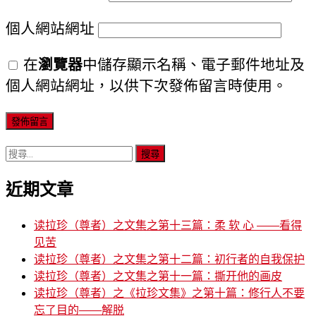
個人網站網址
在
瀏覽器
中儲存顯示名稱、電子郵件地址及
個人網站網址，以供下次發佈留言時使用。
搜
尋
近期文章
關
鍵
字:
读拉珍（尊者）之文集之第十三篇：柔 软 心 ——看得
见苦
读拉珍（尊者）之文集之第十二篇：初行者的自我保护
读拉珍（尊者）之文集之第十一篇：撕开他的画皮
读拉珍（尊者）之《拉珍文集》之第十篇：修行人不要
忘了目的——解脱