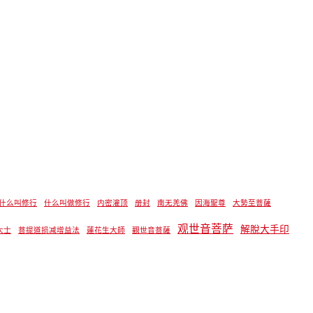
什么叫修行
什么叫做修行
内密灌顶
册封
南无羌佛
因海聖尊
大勢至菩薩
观世音菩萨
解脫大手印
大士
菩提道损减增益法
蓮花生大師
觀世音菩薩