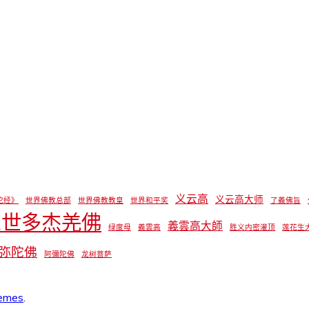
义云高
义云高大师
陀经》
世界佛教总部
世界佛教教皇
世界和平奖
了義佛旨
三世多杰羌佛
義雲高大師
绿度母
義雲高
胜义内密灌顶
莲花生
弥陀佛
阿彌陀佛
龙树菩萨
emes
.