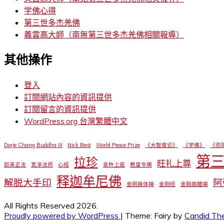
学佛心得
第三世多杰羌佛
義雲高大師（南無第三世多杰羌佛相關報導）
其他操作
登入
訂閱網站內容的資訊提供
訂閱留言的資訊提供
WordPress.org 台灣繁體中文
Dorje Chang Buddha III
Nick Best
World Peace Prize
《大智度论》
《学佛》
《弥
第
拉珍
旺扎上尊
如来正法
宽凈法师
心經
拿杵上座
教皇令牌
释迦牟尼佛
解脱大手印
阿
金刚换体禅
金刚经
金剛換體禪
All Rights Reserved 2026.
Proudly powered by WordPress
|
Theme: Fairy by
Candid Th