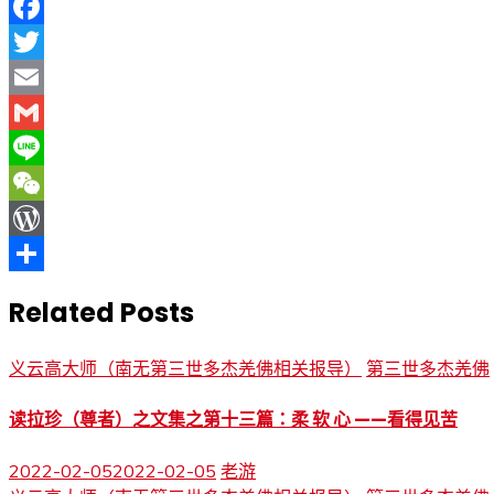
Facebook
Twitter
Email
Gmail
Line
WeChat
WordPress
分
Related Posts
享
义云高大师（南无第三世多杰羌佛相关报导）
第三世多杰羌佛
读拉珍（尊者）之文集之第十三篇：柔 软 心 ——看得见苦
2022-02-05
2022-02-05
老游