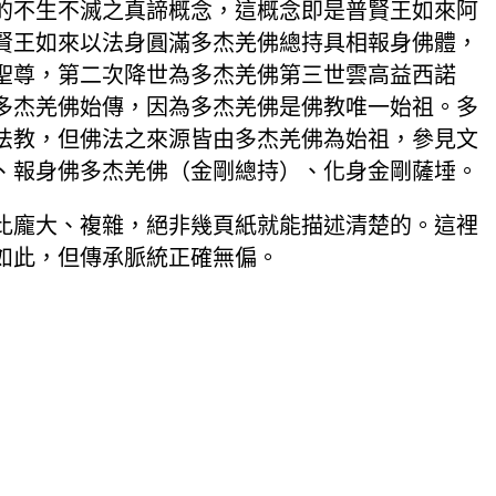
的不生不滅之真諦概念，這概念即是普賢王如來阿
賢王如來以法身圓滿多杰羌佛總持具相報身佛體，
聖尊，第二次降世為多杰羌佛第三世雲高益西諾
多杰羌佛始傳，因為多杰羌佛是佛教唯一始祖。多
法教，但佛法之來源皆由多杰羌佛為始祖，參見文
、報身佛多杰羌佛（金剛總持）、化身金剛薩埵。
比龐大、複雜，絕非幾頁紙就能描述清楚的。這裡
如此，但傳承脈統正確無偏。