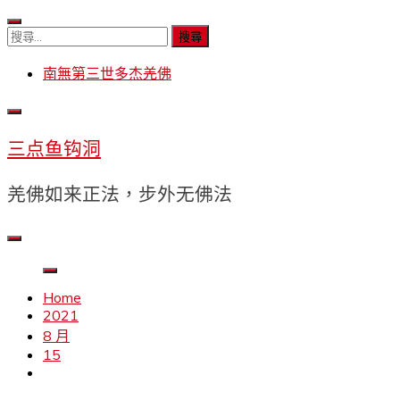
Skip
to
搜
content
尋
南無第三世多杰羌佛
關
鍵
字:
三点鱼钩洞
羌佛如来正法，步外无佛法
Home
2021
8 月
15