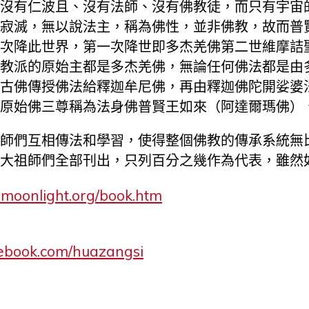
沒有仁波且、沒有法師、沒有佛教徒，而只有宇宙
寂滅，無以說法主，稱為佛性，並非佛教，故而普
次降此世界，第一次降世即多杰羌佛第二世維摩詰
教派的原始主都是多杰羌佛，無論任何佛法都是由
古佛傳授佛法給釋迦牟尼佛，再由釋迦佛陀開娑婆
原始佛三尊稱為法身佛普賢王如來（阿達爾瑪佛）
師們互相傳法和學習，使得整個佛教的傳承系統無
大祖師們全部刊出，只列百分之幾作為代表，雖然
nmoonlight.org/book.htm
book.com/huazangsi