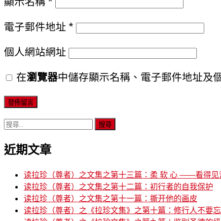
顯示名稱
*
電子郵件地址
*
個人網站網址
在
瀏覽器
中儲存顯示名稱、電子郵件地址及
搜
尋
近期文章
關
鍵
字:
读拉珍（尊者）之文集之第十三篇：柔 软 心 ——看得见
读拉珍（尊者）之文集之第十二篇：初行者的自我保护
读拉珍（尊者）之文集之第十一篇：撕开他的画皮
读拉珍（尊者）之《拉珍文集》之第十篇：修行人不要忘