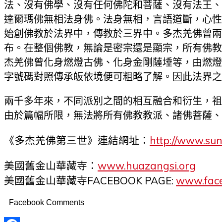
法、沒有佛學、沒有任何佛陀和菩薩、沒有法王、
達爾瑪佛無相法身佛。法身無相，言語道斷，心性
始創佛教於法界中，傳教於三界中。多杰羌佛曾兩
布。在整個佛教，無論是密宗還是顯宗，所有佛教
杰羌佛曾化身燃燈古佛、化身金剛薩埵等，由燃燈
字號碼對照傳承皈依境便可粗略了解。因此法界之
兩千多年來，不同派別之間的相互融合和衍生，祖
由於篇幅所限，無法將所有佛教教派、諸佛菩薩、
《多杰羌佛第三世》連結網址：
http://www.su
美國舊金山華藏寺：
www.huazangsi.org
美國舊金山華藏寺FACEBOOK PAGE:
www.face
Facebook Comments