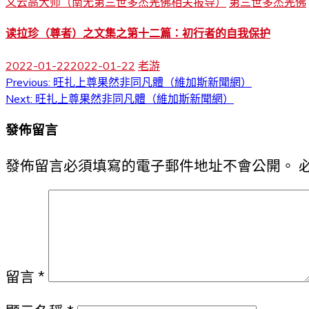
义云高大师（南无第三世多杰羌佛相关报导）
第三世多杰羌佛
读拉珍（尊者）之文集之第十二篇：初行者的自我保护
2022-01-22
2022-01-22
老游
文
Previous:
旺扎上尊果然非同凡體（維加斯新聞網）
Next:
旺扎上尊果然非同凡體（維加斯新聞網）
章
發佈留言
導
覽
發佈留言必須填寫的電子郵件地址不會公開。
留言
*