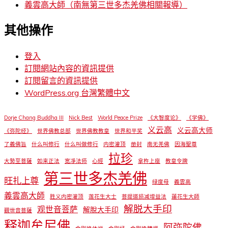
義雲高大師（南無第三世多杰羌佛相關報導）
其他操作
登入
訂閱網站內容的資訊提供
訂閱留言的資訊提供
WordPress.org 台灣繁體中文
Dorje Chang Buddha III
Nick Best
World Peace Prize
《大智度论》
《学佛》
义云高
义云高大师
《弥陀经》
世界佛教总部
世界佛教教皇
世界和平奖
了義佛旨
什么叫修行
什么叫做修行
内密灌顶
册封
南无羌佛
因海聖尊
拉珍
大勢至菩薩
如来正法
宽凈法师
心經
拿杵上座
教皇令牌
第三世多杰羌佛
旺扎上尊
绿度母
義雲高
義雲高大師
胜义内密灌顶
莲花生大士
菩提道损减增益法
蓮花生大師
解脱大手印
观世音菩萨
解脫大手印
觀世音菩薩
释迦牟尼佛
阿弥陀佛