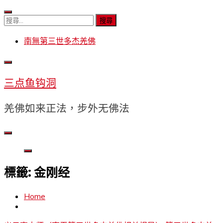
Skip
to
搜
content
尋
南無第三世多杰羌佛
關
鍵
字:
三点鱼钩洞
羌佛如来正法，步外无佛法
標籤:
金刚经
Home