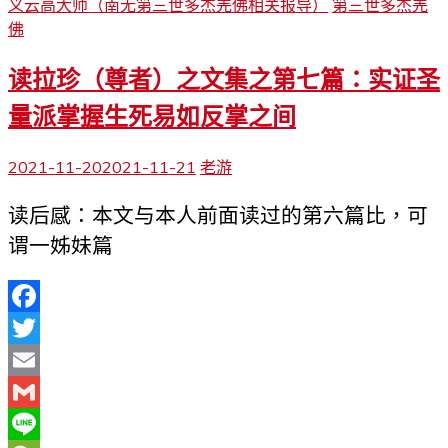
义云高大师（南无第三世多杰羌佛相关报导）
第三世多杰羌
佛
读拉珍（尊者）之文集之第七篇：实证圣
量派掌握生死易如反掌之间
2021-11-20
2021-11-21
老游
读后感：本文与本人前面读过的第六篇比，可
谓一姊妹篇
Facebook
Twitter
Email
Gmail