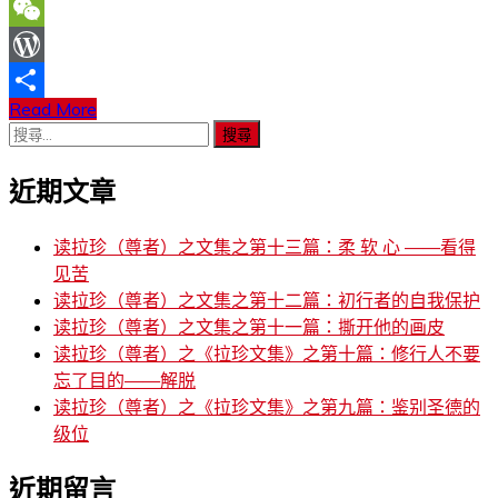
Line
WeChat
WordPress
Read More
分
搜
享
尋
近期文章
關
鍵
字:
读拉珍（尊者）之文集之第十三篇：柔 软 心 ——看得
见苦
读拉珍（尊者）之文集之第十二篇：初行者的自我保护
读拉珍（尊者）之文集之第十一篇：撕开他的画皮
读拉珍（尊者）之《拉珍文集》之第十篇：修行人不要
忘了目的——解脱
读拉珍（尊者）之《拉珍文集》之第九篇：鉴别圣德的
级位
近期留言