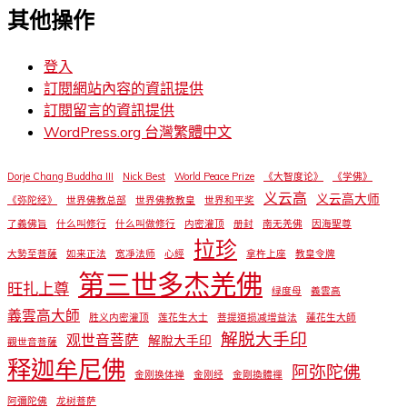
其他操作
登入
訂閱網站內容的資訊提供
訂閱留言的資訊提供
WordPress.org 台灣繁體中文
Dorje Chang Buddha III
Nick Best
World Peace Prize
《大智度论》
《学佛》
义云高
义云高大师
《弥陀经》
世界佛教总部
世界佛教教皇
世界和平奖
了義佛旨
什么叫修行
什么叫做修行
内密灌顶
册封
南无羌佛
因海聖尊
拉珍
大勢至菩薩
如来正法
宽凈法师
心經
拿杵上座
教皇令牌
第三世多杰羌佛
旺扎上尊
绿度母
義雲高
義雲高大師
胜义内密灌顶
莲花生大士
菩提道损减增益法
蓮花生大師
解脱大手印
观世音菩萨
解脫大手印
觀世音菩薩
释迦牟尼佛
阿弥陀佛
金刚换体禅
金刚经
金剛換體禪
阿彌陀佛
龙树菩萨