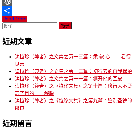
WeChat
WordPress
Read More
分
搜
享
尋
近期文章
關
鍵
字:
读拉珍（尊者）之文集之第十三篇：柔 软 心 ——看得
见苦
读拉珍（尊者）之文集之第十二篇：初行者的自我保护
读拉珍（尊者）之文集之第十一篇：撕开他的画皮
读拉珍（尊者）之《拉珍文集》之第十篇：修行人不要
忘了目的——解脱
读拉珍（尊者）之《拉珍文集》之第九篇：鉴别圣德的
级位
近期留言