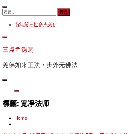
Skip
to
搜
content
尋
南無第三世多杰羌佛
關
鍵
字:
三点鱼钩洞
羌佛如来正法，步外无佛法
標籤:
宽凈法师
Home