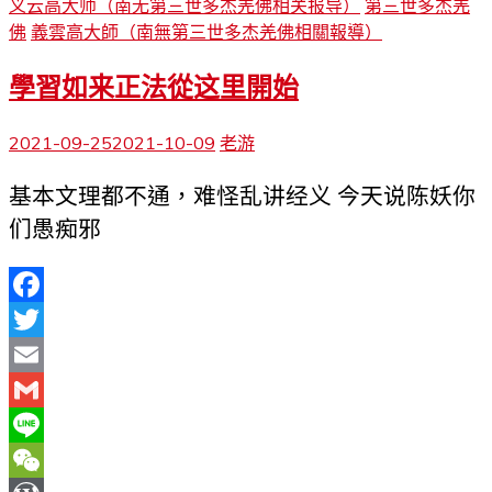
义云高大师（南无第三世多杰羌佛相关报导）
第三世多杰羌
佛
義雲高大師（南無第三世多杰羌佛相關報導）
學習如来正法從这里開始
2021-09-25
2021-10-09
老游
基本文理都不通，难怪乱讲经义 今天说陈妖你
们愚痴邪
Facebook
Twitter
Email
Gmail
Line