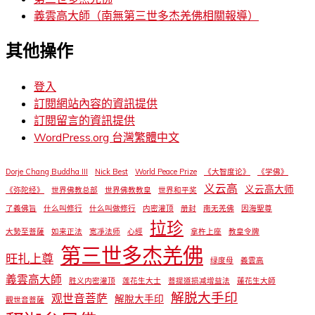
義雲高大師（南無第三世多杰羌佛相關報導）
其他操作
登入
訂閱網站內容的資訊提供
訂閱留言的資訊提供
WordPress.org 台灣繁體中文
Dorje Chang Buddha III
Nick Best
World Peace Prize
《大智度论》
《学佛》
义云高
义云高大师
《弥陀经》
世界佛教总部
世界佛教教皇
世界和平奖
了義佛旨
什么叫修行
什么叫做修行
内密灌顶
册封
南无羌佛
因海聖尊
拉珍
大勢至菩薩
如来正法
宽凈法师
心經
拿杵上座
教皇令牌
第三世多杰羌佛
旺扎上尊
绿度母
義雲高
義雲高大師
胜义内密灌顶
莲花生大士
菩提道损减增益法
蓮花生大師
解脱大手印
观世音菩萨
解脫大手印
觀世音菩薩