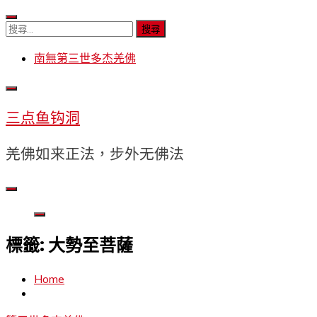
Skip
to
搜
content
尋
南無第三世多杰羌佛
關
鍵
字:
三点鱼钩洞
羌佛如来正法，步外无佛法
標籤:
大勢至菩薩
Home