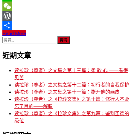
Line
WeChat
WordPress
Read More
分
搜
享
尋
近期文章
關
鍵
字:
读拉珍（尊者）之文集之第十三篇：柔 软 心 ——看得
见苦
读拉珍（尊者）之文集之第十二篇：初行者的自我保护
读拉珍（尊者）之文集之第十一篇：撕开他的画皮
读拉珍（尊者）之《拉珍文集》之第十篇：修行人不要
忘了目的——解脱
读拉珍（尊者）之《拉珍文集》之第九篇：鉴别圣德的
级位