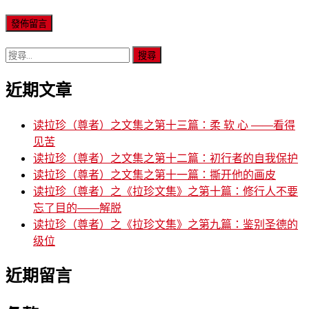
搜
尋
近期文章
關
鍵
字:
读拉珍（尊者）之文集之第十三篇：柔 软 心 ——看得
见苦
读拉珍（尊者）之文集之第十二篇：初行者的自我保护
读拉珍（尊者）之文集之第十一篇：撕开他的画皮
读拉珍（尊者）之《拉珍文集》之第十篇：修行人不要
忘了目的——解脱
读拉珍（尊者）之《拉珍文集》之第九篇：鉴别圣德的
级位
近期留言