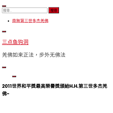
Skip
to
搜
content
尋
南無第三世多杰羌佛
關
鍵
字:
三点鱼钩洞
羌佛如来正法，步外无佛法
2011世界和平獎最高榮譽獎頒給H.H.第三世多杰羌
佛-