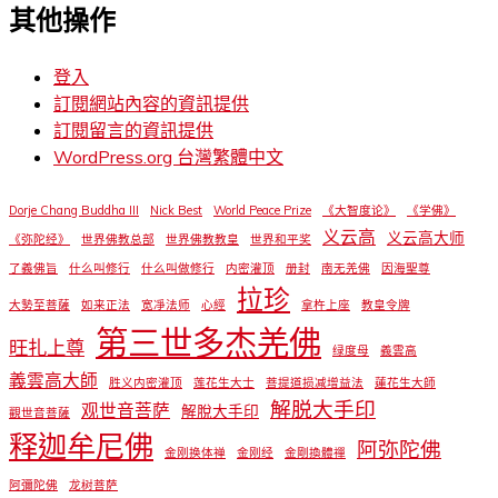
其他操作
登入
訂閱網站內容的資訊提供
訂閱留言的資訊提供
WordPress.org 台灣繁體中文
Dorje Chang Buddha III
Nick Best
World Peace Prize
《大智度论》
《学佛》
义云高
义云高大师
《弥陀经》
世界佛教总部
世界佛教教皇
世界和平奖
了義佛旨
什么叫修行
什么叫做修行
内密灌顶
册封
南无羌佛
因海聖尊
拉珍
大勢至菩薩
如来正法
宽凈法师
心經
拿杵上座
教皇令牌
第三世多杰羌佛
旺扎上尊
绿度母
義雲高
義雲高大師
胜义内密灌顶
莲花生大士
菩提道损减增益法
蓮花生大師
解脱大手印
观世音菩萨
解脫大手印
觀世音菩薩
释迦牟尼佛
阿弥陀佛
金刚换体禅
金刚经
金剛換體禪
阿彌陀佛
龙树菩萨