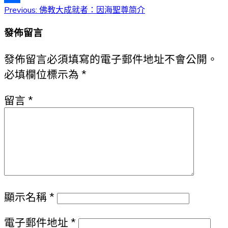
文
Previous:
佛教大成就者：因海聖尊简介
分
享
章
發佈留言
導
發佈留言必須填寫的電子郵件地址不會公開。
覽
必填欄位標示為
*
留言
*
顯示名稱
*
電子郵件地址
*