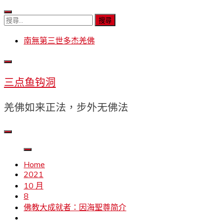
Skip
to
搜
content
尋
南無第三世多杰羌佛
關
鍵
字:
三点鱼钩洞
羌佛如来正法，步外无佛法
Home
2021
10 月
8
佛教大成就者：因海聖尊简介