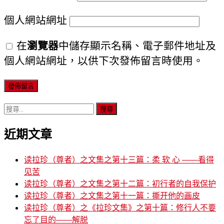
個人網站網址
在
瀏覽器
中儲存顯示名稱、電子郵件地址及
個人網站網址，以供下次發佈留言時使用。
搜
尋
近期文章
關
鍵
字:
读拉珍（尊者）之文集之第十三篇：柔 软 心 ——看得
见苦
读拉珍（尊者）之文集之第十二篇：初行者的自我保护
读拉珍（尊者）之文集之第十一篇：撕开他的画皮
读拉珍（尊者）之《拉珍文集》之第十篇：修行人不要
忘了目的——解脱