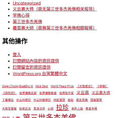
Uncategorized
义云高大师（南无第三世多杰羌佛相关报导）
学佛心得
第三世多杰羌佛
義雲高大師（南無第三世多杰羌佛相關報導）
其他操作
登入
訂閱網站內容的資訊提供
訂閱留言的資訊提供
WordPress.org 台灣繁體中文
Dorje Chang Buddha III
Nick Best
World Peace Prize
《大智度论》
《学佛》
义云高
义云高大师
《弥陀经》
世界佛教总部
世界佛教教皇
世界和平奖
了義佛旨
什么叫修行
什么叫做修行
内密灌顶
册封
南无羌佛
因海聖尊
拉珍
大勢至菩薩
如来正法
宽凈法师
心經
拿杵上座
教皇令牌
第三世多杰羌佛